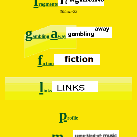
f
ragments
30/mar/22
g
a
ambling
way
f
iction
l
inks
p
rofile
m