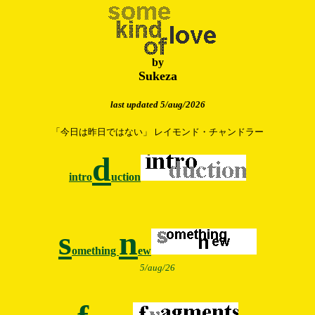
by
Sukeza
last updated 5/aug/2026
「今日は昨日ではない」 レイモンド・チャンドラー
d
intro
uction
s
n
omething
ew
5/aug/26