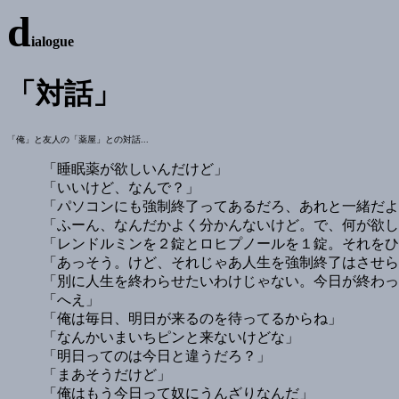
d
ialogue
「対話」
「俺」と友人の「薬屋」との対話...
「睡眠薬が欲しいんだけど」
「いいけど、なんで？」
「パソコンにも強制終了ってあるだろ、あれと一緒だよ
「ふーん、なんだかよく分かんないけど。で、何が欲し
「レンドルミンを２錠とロヒプノールを１錠。それをひ
「あっそう。けど、それじゃあ人生を強制終了はさせら
「別に人生を終わらせたいわけじゃない。今日が終わっ
「へえ」
「俺は毎日、明日が来るのを待ってるからね」
「なんかいまいちピンと来ないけどな」
「明日ってのは今日と違うだろ？」
「まあそうだけど」
「俺はもう今日って奴にうんざりなんだ」