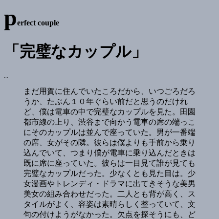
p
erfect couple
「完璧なカップル」
...
まだ用賀に住んでいたころだから、いつごろだろ
うか、たぶん１０年ぐらい前だと思うのだけれ
ど、僕は電車の中で完璧なカップルを見た。田園
都市線の上り、渋谷まで向かう電車の席の端っこ
にそのカップルは並んで座っていた。男が一番端
の席、女がその隣。彼らは僕よりも手前から乗り
込んでいて、つまり僕が電車に乗り込んだときは
既に席に座っていた。彼らは一目見て誰が見ても
完璧なカップルだった。少なくとも見た目は。少
女漫画やトレンディ・ドラマに出てきそうな美男
美女の組み合わせだった。二人とも背が高く、ス
タイルがよく、容姿は素晴らしく整っていて、文
句の付けようがなかった。欠点を探そうにも、ど