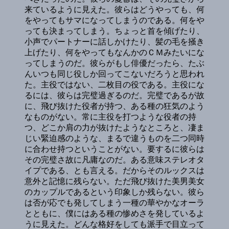
来ているように見えた。彼らはどうやっても、何
をやってもサマになってしまうのである。何をや
っても決まってしまう。ちょっと首を傾げたり、
小声でパートナーに話しかけたり、髪の毛を掻き
上げたり、何をやってもなんかのＣＭみたいにな
ってしまうのだ。彼らがもし俳優だったら、たぶ
んいつも同じ役しか回ってこないだろうと思われ
た。主役ではない、二枚目の役である。主役にな
るには、彼らは完璧過ぎるのだ。完璧であるが故
に、飛び抜けた役者が持つ、ある種の狂気のよう
なものがない。常に主役を打つような役者の持
つ、どこか肩の力が抜けたようなところと、凄ま
じい緊迫感のような、まるで違うものを二つ同時
に合わせ持つということがない。要するに彼らは
その完璧さ故に凡庸なのだ。ある意味ステレオタ
イプである、とも言える。だからそのルックスは
意外と記憶に残らない。ただ飛び抜けた美男美女
のカップルであるという印象しか残らない。彼ら
は否が応でも発してしまう一種の華やかなオーラ
とともに、僕にはある種の惨めさを発しているよ
うに見えた。どんな格好をしても派手で目立って