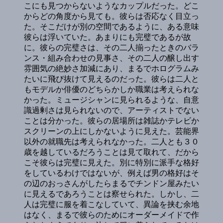
こにも見つからないようなカップルだった。どこ
からどの角度から見ても。彼らは否応なく目立っ
た。そこだけが別の空間であるように、ある意味
彼らは浮いていた。あまりにも完璧であるが故
に。彼らの完璧さは、その二人揃ったときのバラ
ンス・組み合わせの見事さ、その二人の醸し出す
雰囲気の絶妙さ加減にあり、まるでホログラムみ
たいに飛び抜けて見えるのだった。彼らは二人と
もモデルか俳優のどちらかしか職業は考えられな
かった。ミュージシャンに見られるような、自意
識過剰さは見られないので、アーティストでない
ことは分かった。彼らの居場所は雑誌かテレビか
スクリーンの上にしかないように見えた。芸能界
以外の就職先は考えられなかった。二人とも３０
歳を越しているだろうことは見て取れて、だから
こそ彼らは完璧に見えた。別に特別に派手な格好
をしているわけではないが、例えば男の格好はそ
の辺のおっさんがしたらまるでチンドン屋みたい
に見えるであろうことは察せられた。しかし、二
人は完璧に服を着こなしていて、異論を挟む余地
はなく、まるで彼らのためにオーダーメイドで作