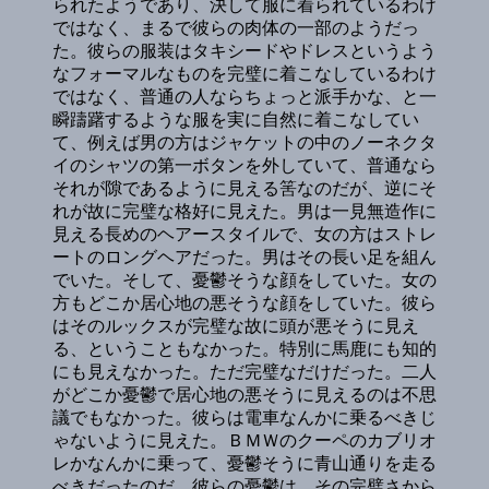
られたようであり、決して服に着られているわけ
ではなく、まるで彼らの肉体の一部のようだっ
た。彼らの服装はタキシードやドレスというよう
なフォーマルなものを完璧に着こなしているわけ
ではなく、普通の人ならちょっと派手かな、と一
瞬躊躇するような服を実に自然に着こなしてい
て、例えば男の方はジャケットの中のノーネクタ
イのシャツの第一ボタンを外していて、普通なら
それが隙であるように見える筈なのだが、逆にそ
れが故に完璧な格好に見えた。男は一見無造作に
見える長めのヘアースタイルで、女の方はストレ
ートのロングヘアだった。男はその長い足を組ん
でいた。そして、憂鬱そうな顔をしていた。女の
方もどこか居心地の悪そうな顔をしていた。彼ら
はそのルックスが完璧な故に頭が悪そうに見え
る、ということもなかった。特別に馬鹿にも知的
にも見えなかった。ただ完璧なだけだった。二人
がどこか憂鬱で居心地の悪そうに見えるのは不思
議でもなかった。彼らは電車なんかに乗るべきじ
ゃないように見えた。ＢＭＷのクーペのカブリオ
レかなんかに乗って、憂鬱そうに青山通りを走る
べきだったのだ。彼らの憂鬱は、その完璧さから