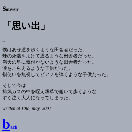
s
ouveir
「思い出」
...
僕はあぜ道を歩くような田舎者だった。
蛙の死骸をよけて通るような田舎者だった。
満天の星に気付かないような田舎者だった。
涙をこらえるような子供だった。
指使いを無視してピアノを弾くような子供だった。
そして今は
排気ガスの中を咥え煙草で俯いて歩くような
すぐ泣く大人になってしまった。
written at 10th, may, 2001
b
ack