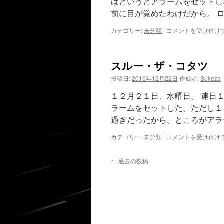
はというとアラームをセットし
前に目が覚めたわけだから。 
断
カテゴリー:
未分類
|
コメントを受け付け
片
は
スルー・ザ・コタツ
投稿日:
2016年12月22日
作成者:
Sukeza
１２月２１日、水曜日。 連日
ラームをセットした。ただし１
過ぎだったから。ところがアラ
ス
カテゴリー:
未分類
|
コメントを受け付け
ル
ー・
←
過去の投稿
ザ・
コ
タ
ツ
は