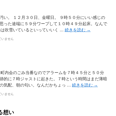
汚い。 １２月３０日、金曜日。 ９時５０分にいい感じの
思った途端に５９分ワープして１０時４９分起床。なんで
外は吹雪いているといっていいく …
続きを読む
→
ていません
は町内会のごみ当番なのでアラームを７時４５分と５０分
跡的に７時ジャストに起きた。７時という時間はまだ薄暗
の気配、朝の匂い。なんだかちょっ …
続きを読む
→
ていません
る想い