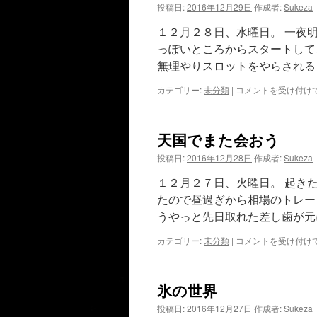
日
投稿日:
2016年12月29日
作成者:
Sukeza
は
１２月２８日、水曜日。 一夜
っぽいところからスタートして
無理やりスロットをやらされる
雪
カテゴリー:
未分類
|
コメントを受け付け
国、
ま
た
天国でまた会おう
し
て
投稿日:
2016年12月28日
作成者:
Sukeza
も
揺
１２月２７日、火曜日。 起き
れ
たので昼過ぎから相場のトレー
る
想
うやっと先日取れた差し歯が元
い
天
カテゴリー:
未分類
|
コメントを受け付け
は
国
で
ま
氷の世界
た
会
投稿日:
2016年12月27日
作成者:
Sukeza
お