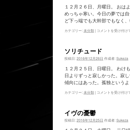
う
１２月２６日、月曜日。 おは
は
めっちゃ寒い。今日の夢では自
ど下っ端でも大幹部でもなく、
氷
カテゴリー:
未分類
|
コメントを受け付け
の
世
界
ソリチュード
は
投稿日:
2016年12月26日
作成者:
Sukeza
１２月２５日、日曜日。 わけ
日よりずっと寂しかった。寂し
傾向にはあった。孤独というよ
ソ
カテゴリー:
未分類
|
コメントを受け付け
リ
チ
ュ
イヴの憂鬱
ー
ド
投稿日:
2016年12月25日
作成者:
Sukeza
は