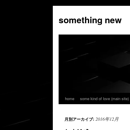
コ
ン
something new
テ
ン
ツ
へ
ス
キ
ッ
プ
home
some kind of love (main site)
2016年12月
月別アーカイブ: