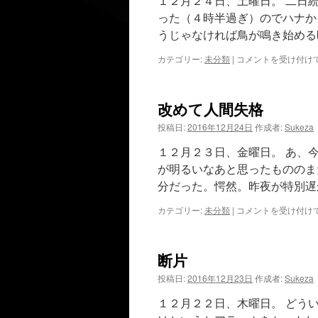
１２月２４日、土曜日。 二日
った（４時半過ぎ）のでハナか
うじゃなければ鳥が鳴き始める
イ
カテゴリー:
未分類
|
コメントを受け付け
ヴ
の
憂
改めて人間失格
鬱
は
投稿日:
2016年12月24日
作成者:
Sukeza
１２月２３日、金曜日。 あ、
が明るいなあと思ったもののま
分だった。愕然。昨夜が特別遅
改
カテゴリー:
未分類
|
コメントを受け付け
め
て
人
断片
間
失
投稿日:
2016年12月23日
作成者:
Sukeza
格
は
１２月２２日、木曜日。 どう