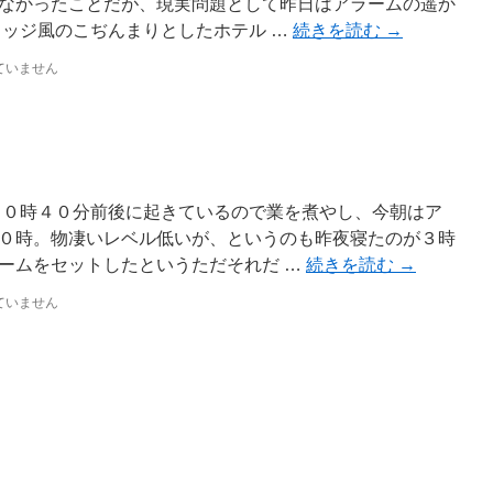
なかったことだが、現実問題として昨日はアラームの遥か
ロッジ風のこぢんまりとしたホテル …
続きを読む
→
ていません
１０時４０分前後に起きているので業を煮やし、今朝はア
０時。物凄いレベル低いが、というのも昨夜寝たのが３時
ームをセットしたというただそれだ …
続きを読む
→
ていません