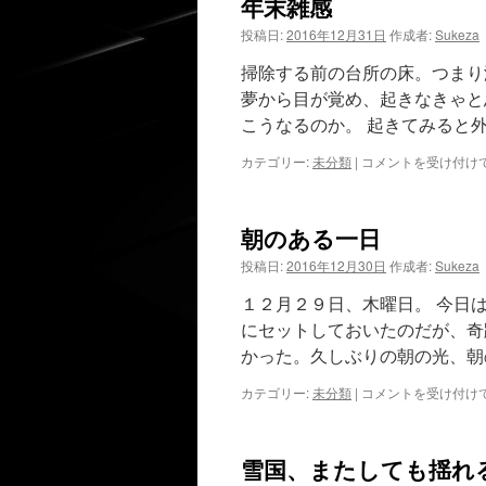
年末雑感
投稿日:
2016年12月31日
作成者:
Sukeza
掃除する前の台所の床。つまり
夢から目が覚め、起きなきゃと
こうなるのか。 起きてみると
年
カテゴリー:
未分類
|
コメントを受け付け
末
雑
感
朝のある一日
は
投稿日:
2016年12月30日
作成者:
Sukeza
１２月２９日、木曜日。 今日
にセットしておいたのだが、奇
かった。久しぶりの朝の光、朝
朝
カテゴリー:
未分類
|
コメントを受け付け
の
あ
る
雪国、またしても揺れ
一