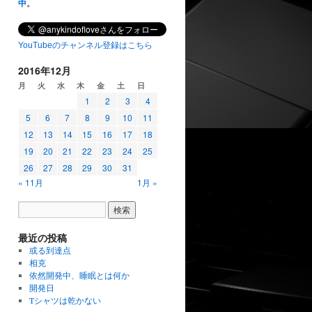
中
。
YouTubeのチャンネル登録はこちら
2016年12月
月
火
水
木
金
土
日
1
2
3
4
5
6
7
8
9
10
11
12
13
14
15
16
17
18
19
20
21
22
23
24
25
26
27
28
29
30
31
« 11月
1月 »
最近の投稿
或る到達点
相克
依然開発中、睡眠とは何か
開発日
Tシャツは乾かない