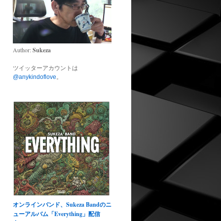
Author:
Sukeza
ツイッターアカウントは
@anykindoflove
。
オンラインバンド、Sukeza Bandのニ
ューアルバム「Everything」配信