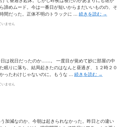
続けて昼過ぎ起床。しかし昨夜は寝たのがあまりにも遅か
ら諦めムード。今は一番日が短いからまだいいものの、そ
時間だった。正体不明のトラックに …
続きを読む
→
ていません
今日は祝日だったのか……。 一度目が覚めて妙に部屋の中
た眠りに落ち、結局起きたのはなんと昼過ぎ、１２時２０
かったわけじゃないのに。もうな …
続きを読む
→
ていません
いう加減なのか、今朝は起きられなかった。昨日との違い