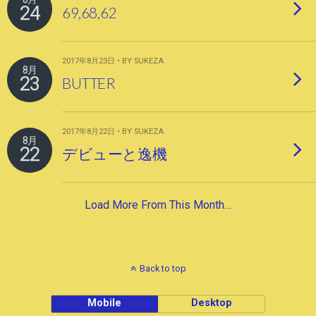
24
69,68,62
2017年8月23日 • BY SUKEZA
8月
23
BUTTER
2017年8月22日 • BY SUKEZA
8月
22
デビューと逸機
Load More From This Month…
Back to top
Mobile
Desktop