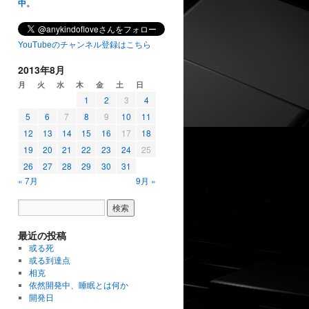
中
。
YouTubeのチャンネル登録はこちら
2013年8月
月
火
水
木
金
土
日
1
2
3
4
5
6
7
8
9
10
11
12
13
14
15
16
17
18
19
20
21
22
23
24
25
26
27
28
29
30
31
« 7月
9月 »
最近の投稿
或る死
或る到達点
相克
依然開発中、睡眠とは何か
開発日