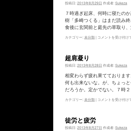
は
投稿日:
2013年8月29日
作成者:
Sukeza
７時過ぎ起床、何時に寝たのか
樹「多崎つくる」はまだ読み終
食後に玄関前と庭先の草取り、
102
カテゴリー:
未分類
|
コメントを受け付け
は
超肩凝り
投稿日:
2013年8月28日
作成者:
Sukeza
相変わらず疲れ果てております
何も出来ないな。が、ちょっと
だろうか。定かでない。７時２
超
カテゴリー:
未分類
|
コメントを受け付け
肩
凝
り
徒労と疲労
は
投稿日:
2013年8月27日
作成者:
Sukeza