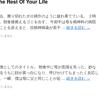
e Rest Of Your Life
る。擦り切れたボロ雑巾のように疲れ果てている。 ２時
。朝食後燃えるゴミを出す。 午前中は母を精神科の病院
ことを訴えると、抗精神病薬が若干 …
続きを読む
→
ていません
徴としてのタイトル。 朝食中に母が意識を失った。妙な
るうちに顔が真っ白になり、呼びかけてもまったく反応し
。一瞬、僕は母に父と同じことが起 …
続きを読む
→
ていません