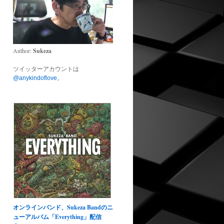
Author:
Sukeza
ツイッターアカウントは
@anykindoflove
。
オンラインバンド、Sukeza Bandのニ
ューアルバム「Everything」配信