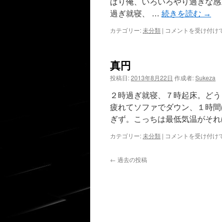
ぱり俺、いろいろやり過ぎな感
過ぎ就寝、 …
続きを読む
→
更
カテゴリー:
未分類
|
コメントを受け付け
新
報
告、
真円
ス
ト
投稿日:
2013年8月22日
作成者:
Sukeza
ッ
キ
２時過ぎ就寝、７時起床。どう
ン
疲れてソファでダウン、１時間
グ、
秋
ぎず。こっちは最低気温がそれ
の
真
カテゴリー:
未分類
|
コメントを受け付け
気
円
配
は
は
←
過去の投稿