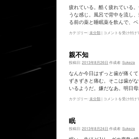
疲れている。酷く疲れている。
うな感じ。風呂で背中を流し、
る前の薬と睡眠薬を飲んで、ベ
徒
カテゴリー:
未分類
|
コメントを受け付け
労
と
疲
親不知
労
は
投稿日:
2013年8月26日
作成者:
Sukeza
なんか今日はずっと歯が痛くて
ずきずきと痛む。そこは歯がな
いるようだ。嫌だなあ。明日母
親
カテゴリー:
未分類
|
コメントを受け付け
不
知
は
眠
投稿日:
2013年8月24日
作成者:
Sukeza