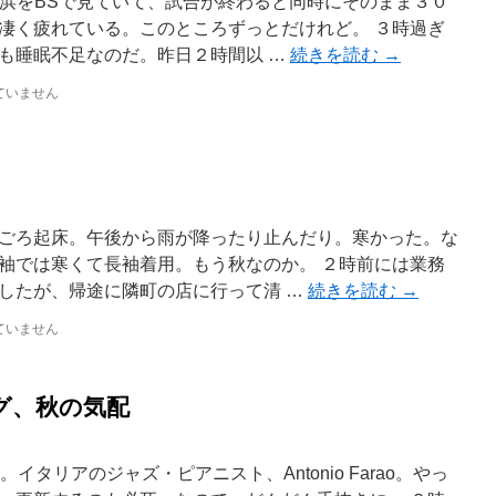
横浜をBSで見ていて、試合が終わると同時にそのまま３０
凄く疲れている。このところずっとだけれど。 ３時過ぎ
も睡眠不足なのだ。昨日２時間以 …
続きを読む
→
ていません
ごろ起床。午後から雨が降ったり止んだり。寒かった。な
袖では寒くて長袖着用。もう秋なのか。 ２時前には業務
したが、帰途に隣町の店に行って清 …
続きを読む
→
ていません
グ、秋の気配
sicを更新。イタリアのジャズ・ピアニスト、Antonio Farao。やっ