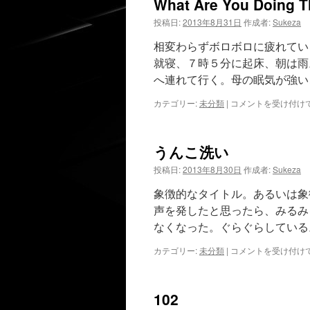
What Are You Doing Th
投稿日:
2013年8月31日
作成者:
Sukeza
相変わらずボロボロに疲れてい
就寝、７時５分に起床、朝は雨
へ連れて行く。母の眠気が強い
What
カテゴリー:
未分類
|
コメントを受け付け
Are
You
Doing
うんこ洗い
The
Rest
投稿日:
2013年8月30日
作成者:
Sukeza
Of
Your
象徴的なタイトル。あるいは象
Life
声を発したと思ったら、みるみ
は
なくなった。ぐらぐらしている
う
カテゴリー:
未分類
|
コメントを受け付け
ん
こ
洗
102
い