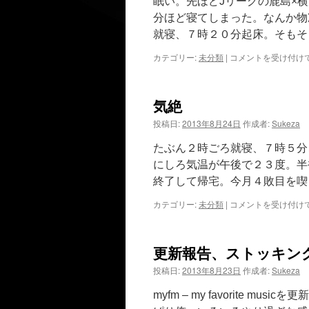
眠い。先ほどJリーグの鹿島×
分ほど寝てしまった。なんか物
就寝、７時２０分起床。そもそ
眠
カテゴリー:
未分類
|
コメントを受け付け
は
気絶
投稿日:
2013年8月24日
作成者:
Sukeza
たぶん２時ごろ就寝、７時５分
にしろ気温が午後で２３度。半
終了して帰宅。今月４敗目を喫
気
カテゴリー:
未分類
|
コメントを受け付け
絶
は
更新報告、ストッキン
投稿日:
2013年8月23日
作成者:
Sukeza
myfm – my favorite mu