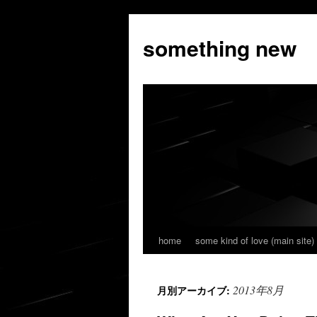
コ
ン
something new
テ
ン
ツ
へ
ス
キ
ッ
プ
home
some kind of love (main site)
2013年8月
月別アーカイブ: