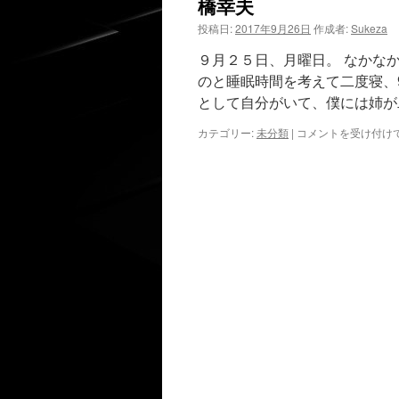
橋幸夫
投稿日:
2017年9月26日
作成者:
Sukeza
９月２５日、月曜日。 なかな
のと睡眠時間を考えて二度寝、
として自分がいて、僕には姉が
橋
カテゴリー:
未分類
|
コメントを受け付け
幸
夫
は