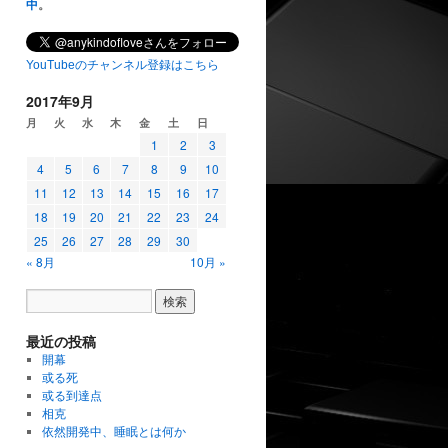
中
。
YouTubeのチャンネル登録はこちら
2017年9月
月
火
水
木
金
土
日
1
2
3
4
5
6
7
8
9
10
11
12
13
14
15
16
17
18
19
20
21
22
23
24
25
26
27
28
29
30
« 8月
10月 »
最近の投稿
開幕
或る死
或る到達点
相克
依然開発中、睡眠とは何か