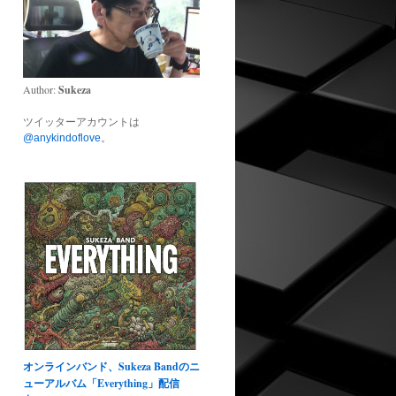
Author:
Sukeza
ツイッターアカウントは
@anykindoflove
。
オンラインバンド、Sukeza Bandのニ
ューアルバム「Everything」配信