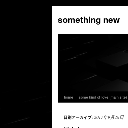
コ
ン
something new
テ
ン
ツ
へ
ス
キ
ッ
プ
home
some kind of love (main site)
2017年9月26日
日別アーカイブ: