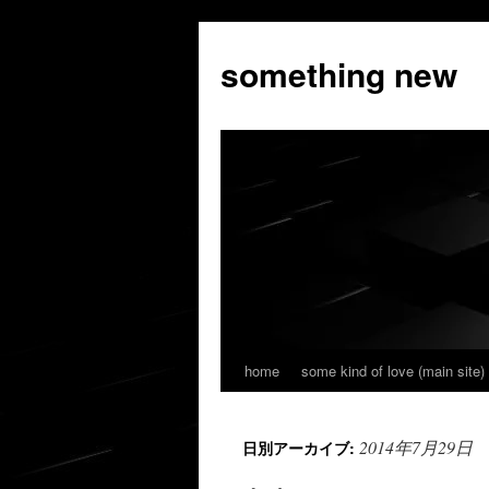
コ
ン
something new
テ
ン
ツ
へ
ス
キ
ッ
プ
home
some kind of love (main site)
2014年7月29日
日別アーカイブ: