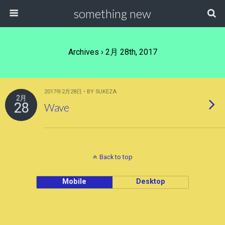
something new
Archives › 2月 28th, 2017
2017年2月28日 • BY SUKEZA
2月
28
Wave
Back to top
Mobile
Desktop