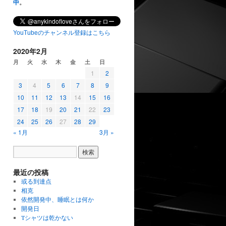
中
。
YouTubeのチャンネル登録はこちら
2020年2月
月
火
水
木
金
土
日
1
2
3
4
5
6
7
8
9
10
11
12
13
14
15
16
17
18
19
20
21
22
23
24
25
26
27
28
29
« 1月
3月 »
最近の投稿
或る到達点
相克
依然開発中、睡眠とは何か
開発日
Tシャツは乾かない