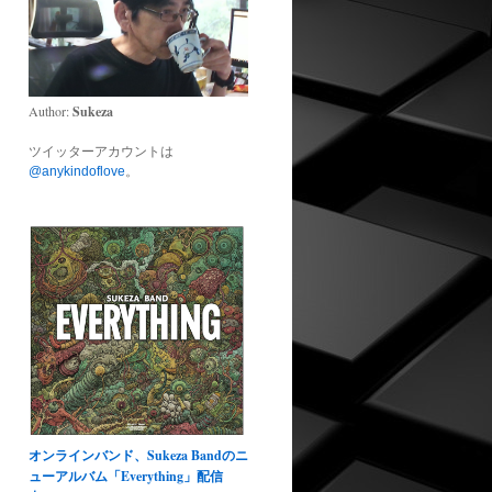
Author:
Sukeza
ツイッターアカウントは
@anykindoflove
。
オンラインバンド、Sukeza Bandのニ
ューアルバム「Everything」配信