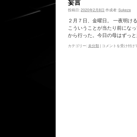
妄言
投稿日:
2020年2月8日
作成者:
Sukeza
２月７日、金曜日。 一夜明け
こういうことが当たり前になっ
から行った。今日の母はずっと
妄
カテゴリー:
未分類
|
コメントを受け付け
言
は