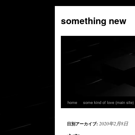
コ
ン
something new
テ
ン
ツ
へ
ス
キ
ッ
プ
home
some kind of love (main site)
2020年2月8日
日別アーカイブ: