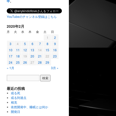
中
。
YouTubeのチャンネル登録はこちら
2020年2月
月
火
水
木
金
土
日
1
2
3
4
5
6
7
8
9
10
11
12
13
14
15
16
17
18
19
20
21
22
23
24
25
26
27
28
29
« 1月
3月 »
最近の投稿
或る死
或る到達点
相克
依然開発中、睡眠とは何か
開発日