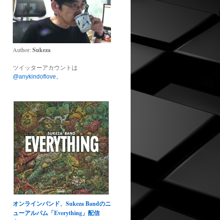
Author:
Sukeza
ツイッターアカウントは
@anykindoflove
。
オンラインバンド、Sukeza Bandのニ
ューアルバム「Everything」配信