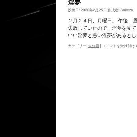
淫夢
投稿日:
2020年2月25日
作成者:
Sukeza
２月２４日、月曜日。 午後、
失敗していたので、淫夢を見て
いい淫夢と悪い淫夢があるとし
淫
カテゴリー:
未分類
|
コメントを受け付け
夢
は