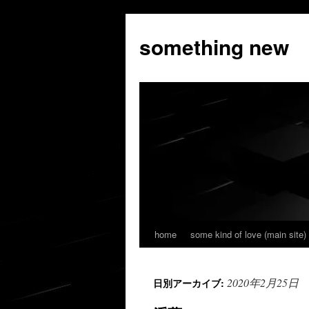
コ
ン
something new
テ
ン
ツ
へ
ス
キ
ッ
プ
home
some kind of love (main site)
2020年2月25日
日別アーカイブ: