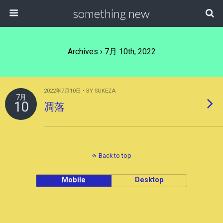
something new
Archives › 7月 10th, 2022
2022年7月10日 • BY SUKEZA
7月
10
凋落
Back to top
Mobile
Desktop