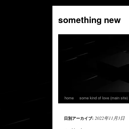
コ
ン
something new
テ
ン
ツ
へ
ス
キ
ッ
プ
home
some kind of love (main site)
2022年11月3日
日別アーカイブ: