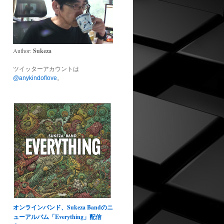
Author:
Sukeza
ツイッターアカウントは
@anykindoflove
。
オンラインバンド、Sukeza Bandのニ
ューアルバム「Everything」配信