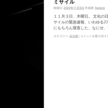
ミサイル
投稿日:
2022年11月3日
作成者:
Sukeza
１１月３日、木曜日。 文化の
サイルの緊急速報、いわゆるJ
にもちろん寝直した。なにせ、
ミ
カテゴリー:
未分類
|
コメントを受け付け
サ
イ
ル
は