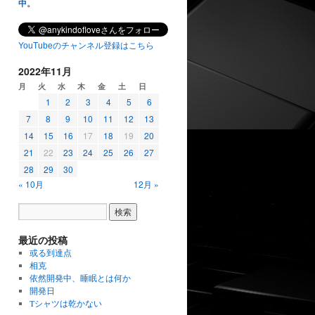
中
。
YouTubeのチャンネル登録はこちら
2022年11月
月
火
水
木
金
土
日
1
2
3
4
5
6
7
8
9
10
11
12
13
14
15
16
17
18
19
20
21
22
23
24
25
26
27
28
29
30
« 10月
12月 »
最近の投稿
或る到達点
相克
依然開発中、睡眠とは何か
開発日
Tシャツは乾かない