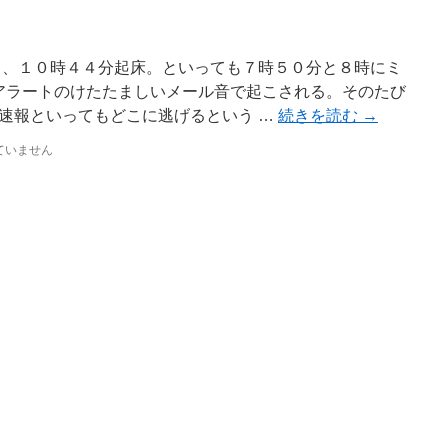
日、１０時４４分起床。といっても７時５０分と８時にミ
アラートのけたたましいメール音で起こされる。そのたび
速報といってもどこに逃げるという …
続きを読む
→
ていません