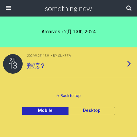
something new
Archives › 2月 13th, 2024
2024年2月13日 • BY SUKEZA
2月
13
難聴？
Back to top
Mobile
Desktop