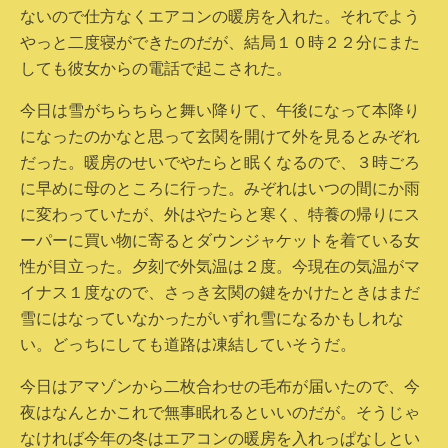
ないので仕方なくエアコンの暖房を入れた。それでよう
やっと二度寝ができたのだが、結局１０時２２分にまた
しても彼女からの電話で起こされた。
今日は雪がちらちらと舞い降りて、午後になって本降り
になったのかなと思って玄関を開けて外を見るとみぞれ
だった。暖房のせいでやたらと眠くなるので、３時ごろ
に早めに母のところに行った。みぞれはいつの間にか雨
に変わっていたが、外はやたらと寒く、特養の帰りにス
ーパーに買い物に寄るとダウンジャケットを着ている女
性が目立った。夕刻で外気温は２度。今現在の気温がマ
イナス１度なので、さっき玄関の鍵をかけたときはまだ
雪にはなっていなかったがいずれ雪になるかもしれな
い。どっちにしても道路は凍結していそうだ。
今日はアマゾンから二枚合わせの毛布が届いたので、今
夜はなんとかこれで無事眠れるといいのだが。そうじゃ
なければ今年の冬はエアコンの暖房を入れっぱなしとい