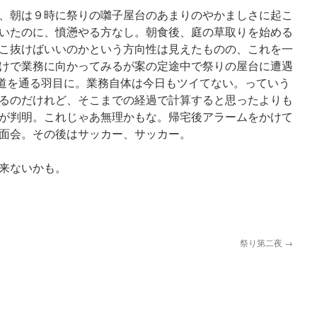
、朝は９時に祭りの囃子屋台のあまりのやかましさに起こ
いたのに、憤懣やる方なし。朝食後、庭の草取りを始める
こ抜けばいいのかという方向性は見えたものの、これを一
けで業務に向かってみるが案の定途中で祭りの屋台に遭遇
道を通る羽目に。業務自体は今日もツイてない。っていう
るのだけれど、そこまでの経過で計算すると思ったよりも
が判明。これじゃあ無理かもな。帰宅後アラームをかけて
面会。その後はサッカー、サッカー。
来ないかも。
祭り第二夜
→