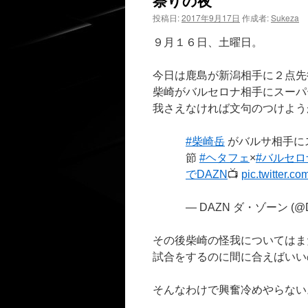
祭りの夜
投稿日:
2017年9月17日
作成者:
Sukeza
９月１６日、土曜日。
今日は鹿島が新潟相手に２点先
柴崎がバルセロナ相手にスーパ
我さえなければ文句のつけよう
#柴崎岳
がバルサ相手に
節
#ヘタフェ
×
#バルセロ
でDAZN
📺
pic.twitter.
— DAZN ダ・ゾーン (@
その後柴崎の怪我についてはま
試合をするのに間に合えばいい
そんなわけで興奮冷めやらない