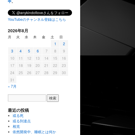
中
。
YouTubeのチャンネル登録はこちら
2026年8月
月
火
水
木
金
土
日
1
2
3
4
5
6
7
8
9
10
11
12
13
14
15
16
17
18
19
20
21
22
23
24
25
26
27
28
29
30
31
« 7月
最近の投稿
或る死
或る到達点
相克
依然開発中、睡眠とは何か