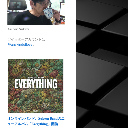
Author:
Sukeza
ツイッターアカウントは
@anykindoflove
。
オンラインバンド、Sukeza Bandのニ
ューアルバム「Everything」配信