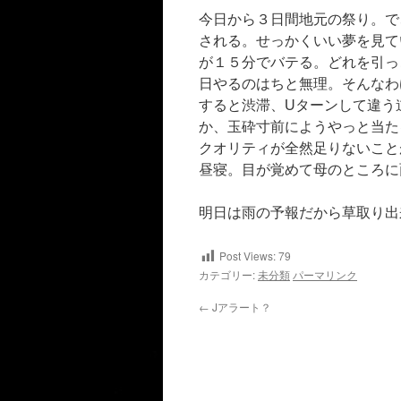
今日から３日間地元の祭り。で
される。せっかくいい夢を見て
が１５分でバテる。どれを引っ
日やるのはちと無理。そんなわ
すると渋滞、Uターンして違う
か、玉砕寸前にようやっと当た
クオリティが全然足りないこと
昼寝。目が覚めて母のところに
明日は雨の予報だから草取り出
Post Views:
79
カテゴリー:
未分類
パーマリンク
←
Jアラート？