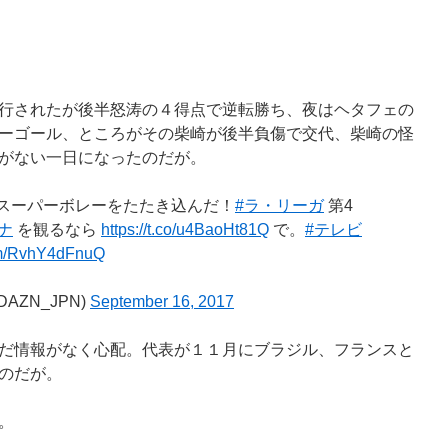
行されたが後半怒涛の４得点で逆転勝ち、夜はヘタフェの
ーゴール、ところがその柴崎が後半負傷で交代、柴崎の怪
がない一日になったのだが。
スーパーボレーをたたき込んだ！
#ラ・リーガ
第4
ナ
を観るなら
https://t.co/u4BaoHt81Q
で。
#テレビ
com/RvhY4dFnuQ
DAZN_JPN)
September 16, 2017
だ情報がなく心配。代表が１１月にブラジル、フランスと
のだが。
。