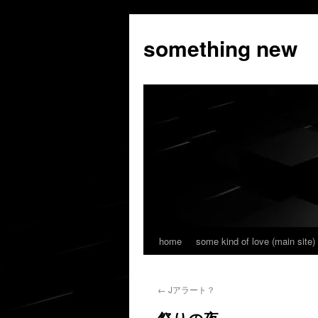
コ
ン
something new
テ
ン
ツ
へ
ス
キ
ッ
プ
home
some kind of love (main site)
←
Jアラート？