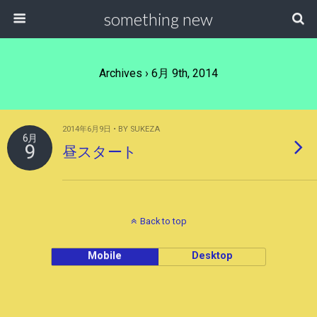
something new
Archives › 6月 9th, 2014
2014年6月9日 • BY SUKEZA
6月
9
昼スタート
Back to top
Mobile
Desktop