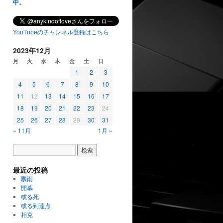
中
。
YouTubeのチャンネル登録はこちら
2023年12月
月
火
水
木
金
土
日
1
2
3
4
5
6
7
8
9
10
11
12
13
14
15
16
17
18
19
20
21
22
23
24
25
26
27
28
29
30
31
« 11月
1月 »
最近の投稿
驟雨
開幕
或る死
或る到達点
相克