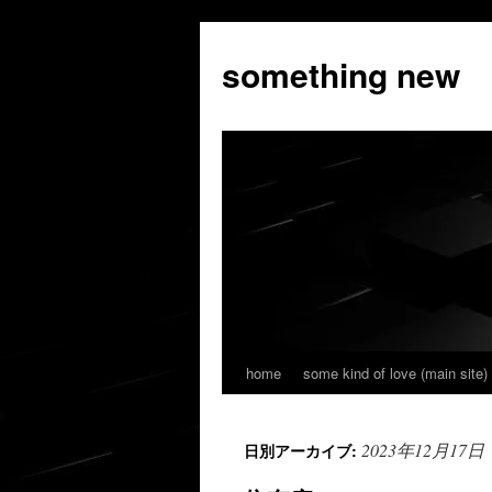
コ
ン
something new
テ
ン
ツ
へ
ス
キ
ッ
プ
home
some kind of love (main site)
2023年12月17日
日別アーカイブ: