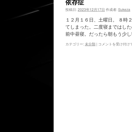
依存症
投稿日:
2023年12月17日
作成者:
Sukeza
１２月１６日、土曜日。 ８時
てしまった。二度寝まではした
前中昼寝。だったら朝もう少し
依
カテゴリー:
未分類
|
コメントを受け付け
存
症
は