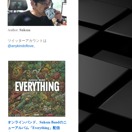
Author:
Sukeza
ツイッターアカウントは
@anykindoflove
。
オンラインバンド、Sukeza Bandのニ
ューアルバム「Everything」配信