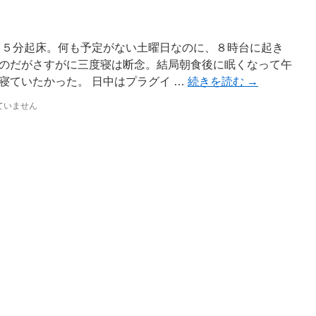
２５分起床。何も予定がない土曜日なのに、８時台に起き
のだがさすがに三度寝は断念。結局朝食後に眠くなって午
寝ていたかった。 日中はプラグイ …
続きを読む
→
ていません