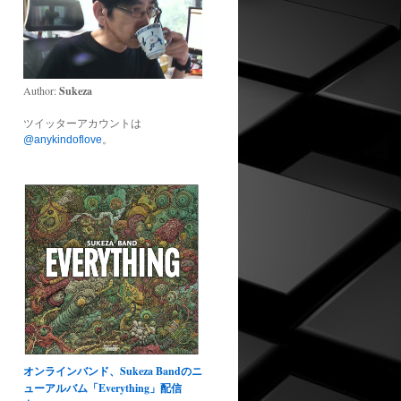
Author:
Sukeza
ツイッターアカウントは
@anykindoflove
。
オンラインバンド、Sukeza Bandのニ
ューアルバム「Everything」配信