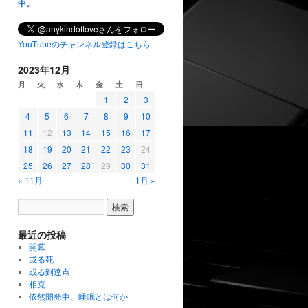
中
。
YouTubeのチャンネル登録はこちら
2023年12月
月
火
水
木
金
土
日
1
2
3
4
5
6
7
8
9
10
11
12
13
14
15
16
17
18
19
20
21
22
23
24
25
26
27
28
29
30
31
« 11月
1月 »
最近の投稿
開幕
或る死
或る到達点
相克
依然開発中、睡眠とは何か