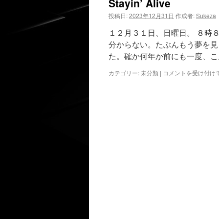
Stayin’ Alive
投稿日:
2023年12月31日
作成者:
Sukeza
１２月３１日、日曜日。 ８時
分からない。たぶんもう夢を見
た。確か何年か前にも一度、こ
Stayin’
カテゴリー:
未分類
|
コメントを受け付け
Alive
は