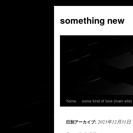
コ
ン
something new
テ
ン
ツ
へ
ス
キ
ッ
プ
home
some kind of love (main site)
2023年12月31日
日別アーカイブ: