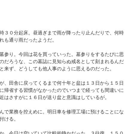
時３０分起床。昼過ぎまで雨が降ったり止んだりで、何時
れも通り雨だったようだ。
墓参り。今回は花を買っていった。墓参りをするたびに思
のだろうな、この墓誌に見知らぬ戒名として刻まれるんだ
と来ず、どうしても他人事のように思えるのだった。
が、田舎に戻ってくるまで何十年と盆は１３日から１５日
に帰省する習慣がなかったのでいつまで経っても間違いに
近はさすがに１６日が送り盆と意識はしているが。
んで業務を控えめに。明日車を修理工場に預けることにな
付ける。
か、今日は空いていて比較的静かだった。３往復、１５０