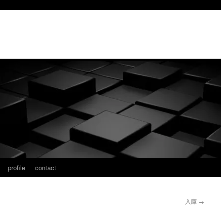
profile
contact
入庫
→