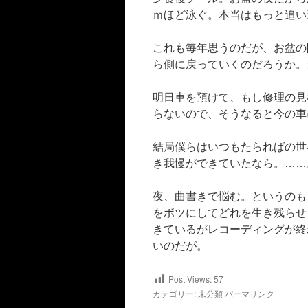
ｍほど泳ぐ。本当はもっと追い
これも毎年思うのだが、お盆の
ら側に戻っていくのだろうか。
明日車を預けて、もし修理の見
らないので、そうなると今の車
結局僕らはいつもたらればの世
き我慢ができていたなら。……
夜、曲書きで悩む。というのも
をボツにしてどれを生き残らせ
きているがレコーディングが終
いのだが。
Post Views:
57
カテゴリー:
未分類
パーマリンク