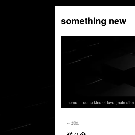
コ
ン
something new
テ
ン
ツ
へ
ス
キ
ッ
プ
home
some kind of love (main site)
←
慙愧