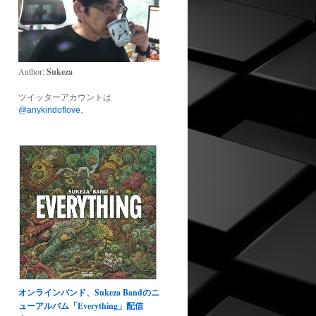
Author:
Sukeza
ツイッターアカウントは
@anykindoflove
。
オンラインバンド、Sukeza Bandのニ
ューアルバム「Everything」配信