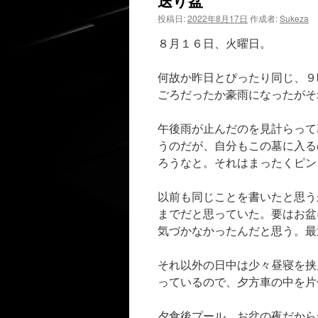
送り盆
投稿日:
2022年8月17日
作成者:
Sukeza
８月１６日、火曜日。
何故か昨日とぴったり同じ、９
ごろだったか豪雨になったがそ
午後雨が止んだのを見計らって
うのだが、自分もこの墓に入る
ろうなと。それはまったくピン
以前も同じことを書いたと思う
までだと思っていた。要はお盆
気づかなかったんだと思う。最
それ以外の日中は少々昼寝を挟
っているので、夕方車の中を片
夕食後プール。お盆の夜だから